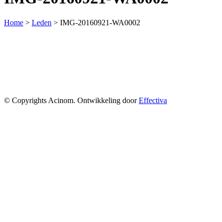
Home
>
Leden
>
IMG-20160921-WA0002
© Copyrights Acinom. Ontwikkeling door
Effectiva