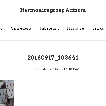
Harmonicagroep Acinom
26
Optredens
Jubileum
Historie
Links
20160917_103641
Home
>
Leden
>
20160917_103641